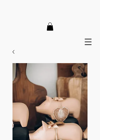
LIEFERZEIT 7-12 Tage // VERSANDKOSTENFREI AB 150€
// EXPRESSPRODUKTION AUF ANFRAGE