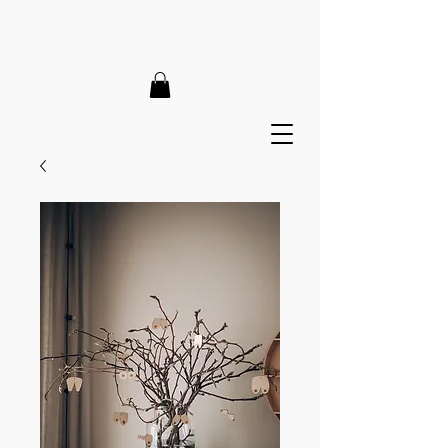
LIEFERZEIT 7-12 Tage // VERSANDKOSTENFREI AB 150€
// EXPRESSPRODUKTION AUF ANFRAGE