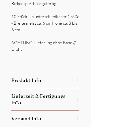
Birkensperrholz gefertig.
10 Stück - in unterschiedlicher Größe
- Breite meist ca. 6 cm Höhe ca. 3 bis
6 cm.
ACHTUNG: Lieferung ohne Band //
Draht
Produkt Info
Dieses Produkt ist
kein Spielzeug
Lieferzeit & Fertigungs
Personalisierte Produkte sind vom
Info
Umtausch ausgeschlossen.
Jedes einzelne Produkt ist ein Unikat!
Je nach Auftragslage beträgt unsere
Kleine Abweichungen der Farbe oder
Versand Info
Lieferzeit in der Regel 14-21 Tage.
Unregelmäßigkeiten in der
Die Fertigung der personalisierten