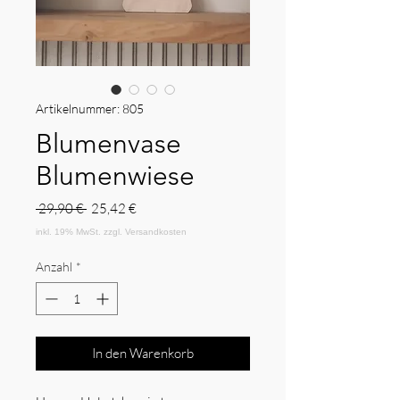
Artikelnummer: 805
Blumenvase
Blumenwiese
Standardpreis
Sale-
 29,90 € 
25,42 €
Preis
Anzahl
*
In den Warenkorb