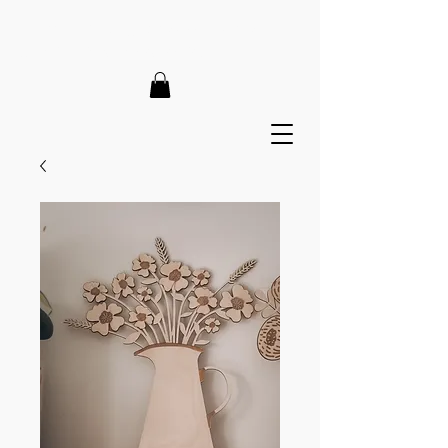
LIEFERZEIT 7-12 Tage // VERSANDKOSTENFREI AB 150€
// EXPRESSPRODUKTION AUF ANFRAGE