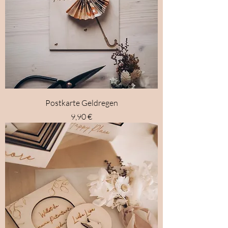
Postkarte Geldregen
Preis
9,90 €