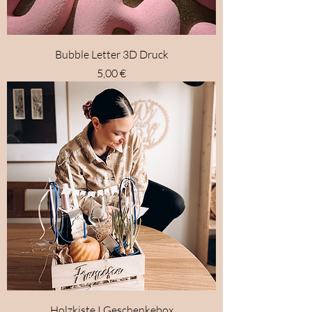
Bubble Letter 3D Druck
Preis
5,00 €
Holzkiste I Geschenkebox