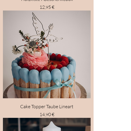
Preis
12,95 €
Cake Topper Taube Lineart
Preis
14,90 €