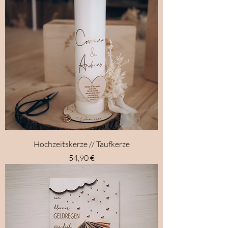
Hochzeitskerze // Taufkerze
Preis
54,90 €