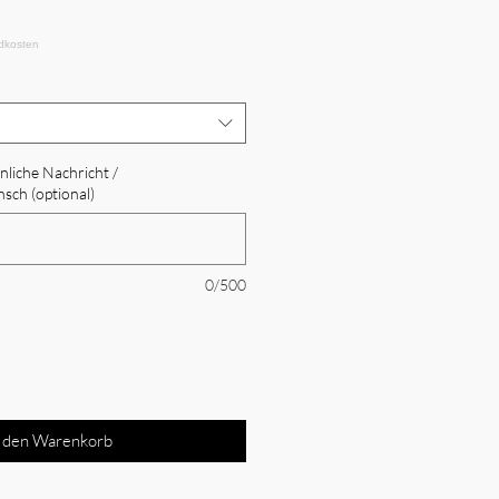
önliche Nachricht /
sch (optional)
0/500
n den Warenkorb