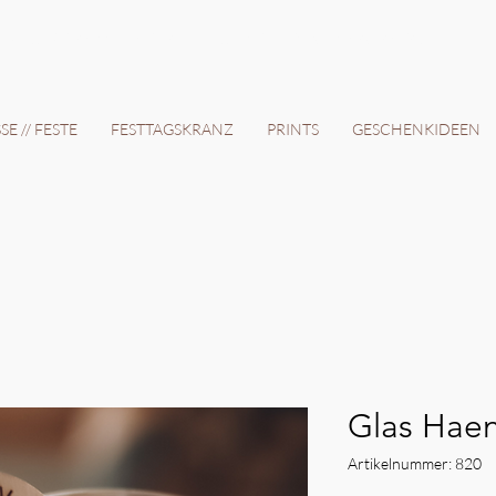
12 Tage // VERSANDKOSTENFREI AB 150€ // EXPRESSPRODUKTION AUF ANFRAGE
E // FESTE
FESTTAGSKRANZ
PRINTS
GESCHENKIDEEN
Glas Hae
Artikelnummer: 820