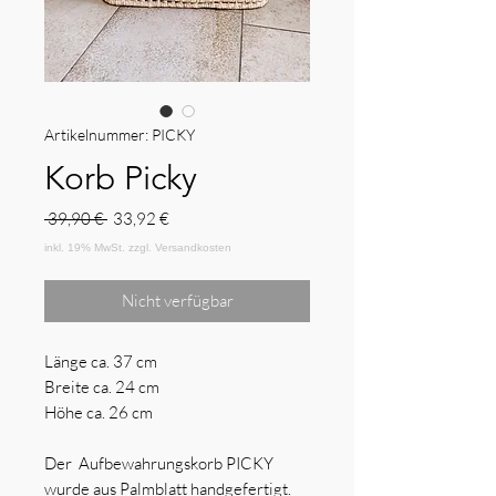
Artikelnummer: PICKY
Korb Picky
Standardpreis
Sale-
 39,90 € 
33,92 €
Preis
Nicht verfügbar
Länge ca. 37 cm
Breite ca. 24 cm
Höhe ca. 26 cm
Der Aufbewahrungskorb PICKY
wurde aus Palmblatt handgefertigt.