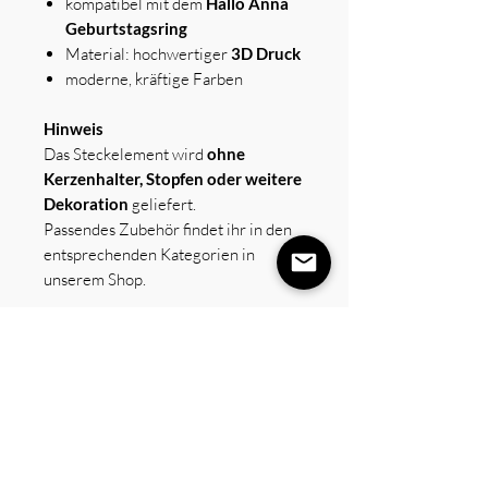
kompatibel mit dem
Hallo Anna
Geburtstagsring
Material: hochwertiger
3D Druck
moderne, kräftige Farben
Hinweis
Das Steckelement wird
ohne
Kerzenhalter, Stopfen oder weitere
Dekoration
geliefert.
Passendes Zubehör findet ihr in den
entsprechenden Kategorien in
unserem Shop.
💡
Design-Tipp:
Besonders schön wirkt die
Kombination aus
Zahl + Kerze +
Motiv
– zum Beispiel mit einem
Regenbogen, Smiley oder einer
personalisierten Acrylscheibe. So
wird euer Geburtstagsring jedes Jahr