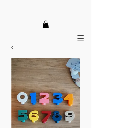
LIEFERZEIT 7-12 Tage // VERSANDKOSTENFREI AB 150€
// EXPRESSPRODUKTION AUF ANFRAGE