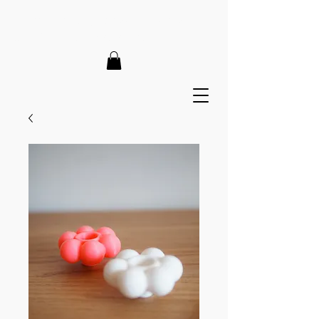
LIEFERZEIT 7-12 Tage // VERSANDKOSTENFREI AB 150€
// EXPRESSPRODUKTION AUF ANFRAGE