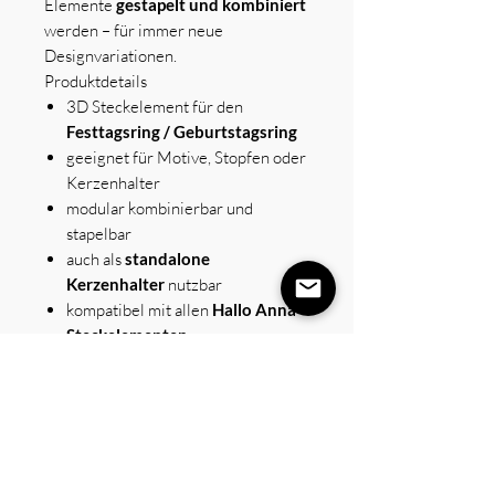
Elemente
gestapelt und kombiniert
werden – für immer neue
Designvariationen.
Produktdetails
3D Steckelement für den
Festtagsring / Geburtstagsring
geeignet für Motive, Stopfen oder
Kerzenhalter
modular kombinierbar und
stapelbar
auch als
standalone
Kerzenhalter
nutzbar
kompatibel mit allen
Hallo Anna
Steckelementen
erhältlich in verschiedenen
Farben
Kreative Gestaltung für euren
Festtag
Mit den 3D Steckelementen wird der
Festtagsring zu einem
kreativen