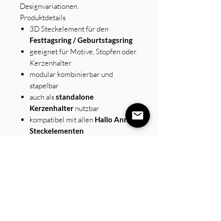
Designvariationen.
Produktdetails
3D Steckelement für den
Festtagsring / Geburtstagsring
geeignet für Motive, Stopfen oder
Kerzenhalter
modular kombinierbar und
stapelbar
auch als
standalone
Kerzenhalter
nutzbar
kompatibel mit allen
Hallo Anna
Steckelementen
erhältlich in verschiedenen
Farben
Kreative Gestaltung für euren
Festtag
Mit den 3D Steckelementen wird der
Festtagsring zu einem
kreativen
Baukasten für eure Familienrituale
.