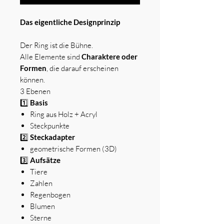
Das eigentliche Designprinzip
Der Ring ist die Bühne.
Alle Elemente sind
Charaktere oder
Formen
, die darauf erscheinen
können.
3 Ebenen
1️⃣
Basis
Ring aus Holz + Acryl
Steckpunkte
2️⃣
Steckadapter
geometrische Formen (3D)
3️⃣
Aufsätze
Tiere
Zahlen
Regenbogen
Blumen
Sterne