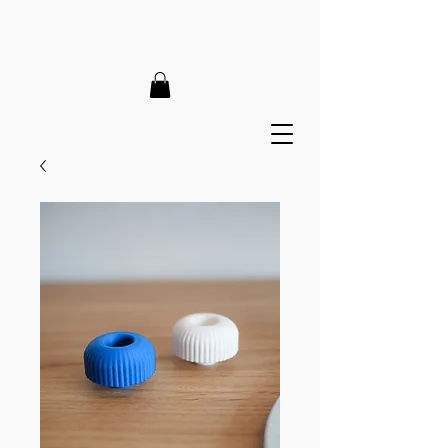
LIEFERZEIT 7-12 Tage // VERSANDKOSTENFREI AB 150€
// EXPRESSPRODUKTION AUF ANFRAGE