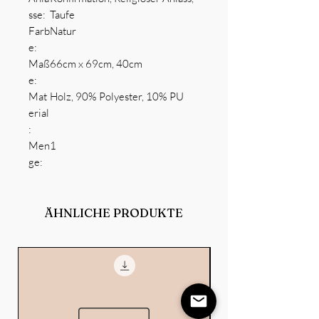
sse:
Taufe
Farb
Natur
e:
Maß
66cm x 69cm, 40cm
e:
Mat
Holz, 90% Polyester, 10% PU
erial
:
Men
1
ge:
ÄHNLICHE PRODUKTE