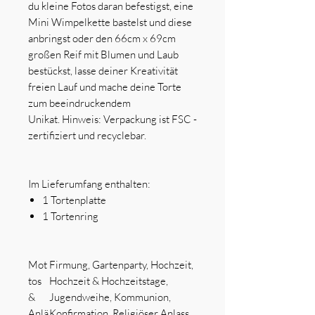
du kleine Fotos daran befestigst, eine
Mini Wimpelkette bastelst und diese
anbringst oder den 66cm x 69cm
großen Reif mit Blumen und Laub
bestückst, lasse deiner Kreativität
freien Lauf und mache deine Torte
zum beeindruckendem
Unikat. Hinweis: Verpackung ist FSC -
zertifiziert und recyclebar.
Im Lieferumfang enthalten:
1 Tortenplatte
1 Tortenring
Mot
Firmung, Gartenparty, Hochzeit,
tos
Hochzeit & Hochzeitstage,
&
Jugendweihe, Kommunion,
Anlä
Konfirmation, Religiöser Anlass,