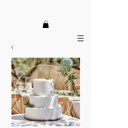
LIEFERZEIT 7-12 Tage // VERSANDKOSTENFREI AB 150€
// EXPRESSPRODUKTION AUF ANFRAGE