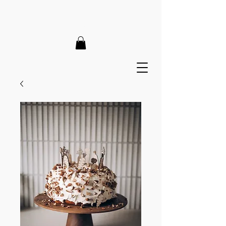
LIEFERZEIT 7-12 Tage // VERSANDKOSTENFREI AB 150€
// EXPRESSPRODUKTION AUF ANFRAGE