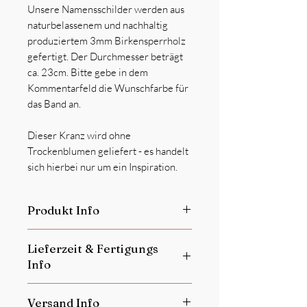
Unsere Namensschilder werden aus
naturbelassenem und nachhaltig
produziertem 3mm Birkensperrholz
gefertigt. Der Durchmesser beträgt
ca. 23cm. Bitte gebe in dem
Kommentarfeld die Wunschfarbe für
das Band an.
Dieser Kranz wird ohne
Trockenblumen geliefert - es handelt
sich hierbei nur um ein Inspiration.
Produkt Info
Dieses Produkt ist
kein Spielzeug
Lieferzeit & Fertigungs
Personalisierte Produkte sind vom
Info
Umtausch ausgeschlossen.
Jedes einzelne Produkt ist ein Unikat!
Je nach Auftragslage beträgt unsere
Kleine Abweichungen der Farbe oder
Versand Info
Lieferzeit in der Regel 14-21 Tage.