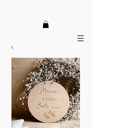
LIEFERZEIT 7-12 Tage // VERSANDKOSTENFREI AB 150€
// EXPRESSPRODUKTION AUF ANFRAGE