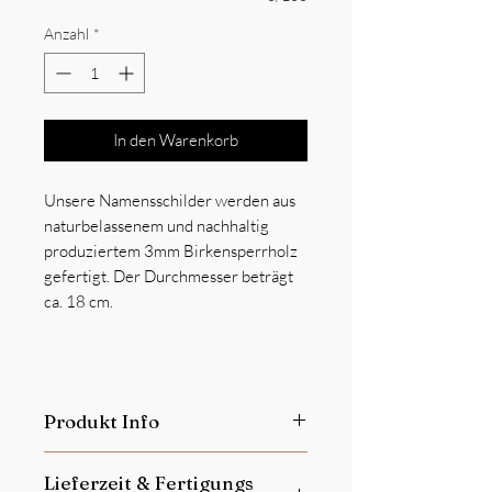
Anzahl
*
In den Warenkorb
Unsere Namensschilder werden aus
naturbelassenem und nachhaltig
produziertem 3mm Birkensperrholz
gefertigt. Der Durchmesser beträgt
ca. 18 cm.
Produkt Info
Dieses Produkt ist
kein Spielzeug
Lieferzeit & Fertigungs
Personalisierte Produkte sind vom