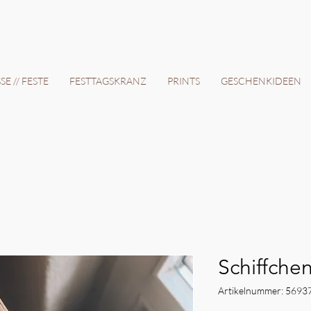
12 Tage // VERSANDKOSTENFREI AB 150€ // EXPRESSPRODUKTION AUF ANFRAGE
E // FESTE
FESTTAGSKRANZ
PRINTS
GESCHENKIDEEN
Schiffche
Artikelnummer: 5693