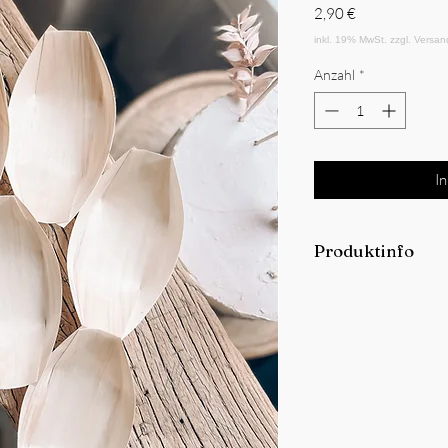
Preis
2,90 €
Anzahl
*
I
Produktinfo
1 Pck enthält 12 Stk.
Maße: H 12,7 cm; D
Material: Kiefernhol