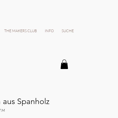
THE MAKERS CLUB
INFO
SUCHE
n aus Spanholz
7.M