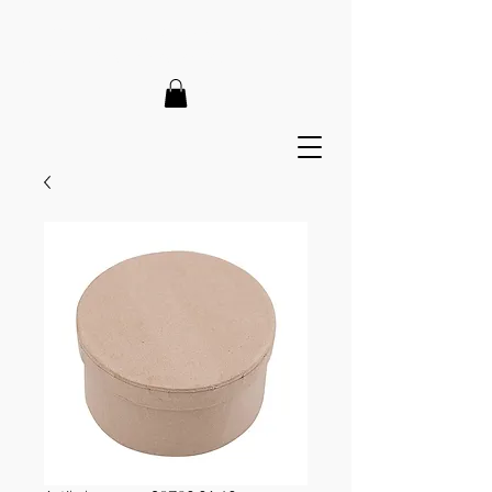
LIEFERZEIT 7-12 Tage // VERSANDKOSTENFREI AB 150€
// EXPRESSPRODUKTION AUF ANFRAGE