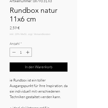
Artikelnummer: 08793.31.63
Rundbox natur
11x6 cm
Preis
2,59 €
Anzahl
*
In den Warenkorb
ie Rundbox ist ein toller
Ausgangspunkt für Ihre Inspiration, da
sie individuell mit verschiedenen
Techniken gestaltet werden kann.
•
ideal als Untergrund für