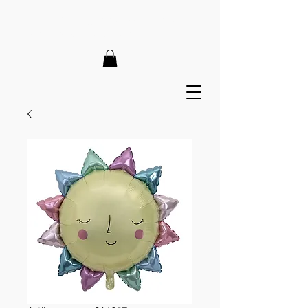
LIEFERZEIT 7-12 Tage // VERSANDKOSTENFREI AB 150€
// EXPRESSPRODUKTION AUF ANFRAGE