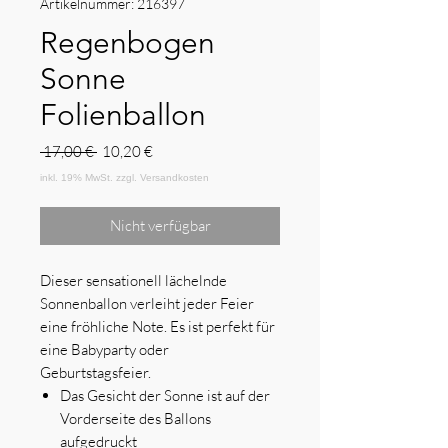
Artikelnummer: 216397
Regenbogen
Sonne
Folienballon
Standardpreis
Sale-
 17,00 € 
10,20 €
Preis
Nicht verfügbar
Dieser sensationell lächelnde
Sonnenballon verleiht jeder Feier
eine fröhliche Note. Es ist perfekt für
eine Babyparty oder
Geburtstagsfeier.
Das Gesicht der Sonne ist auf der
Vorderseite des Ballons
aufgedruckt