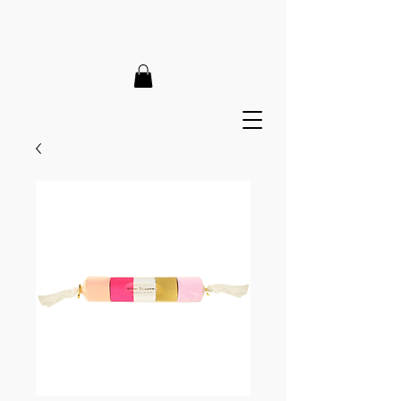
LIEFERZEIT 7-12 Tage // VERSANDKOSTENFREI AB 150€
// EXPRESSPRODUKTION AUF ANFRAGE