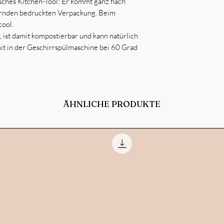
ches Kitchen-Tool: Er kommt ganz flach
ernden bedruckten Verpackung. Beim
cool.
 ist damit kompostierbar und kann natürlich
it in der Geschirrspülmaschine bei 60 Grad
ÄHNLICHE PRODUKTE