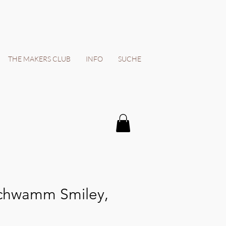
THE MAKERS CLUB
INFO
SUCHE
chwamm Smiley,