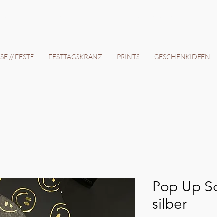
12 Tage // VERSANDKOSTENFREI AB 150€ // EXPRESSPRODUKTION AUF ANFRAGE
E // FESTE
FESTTAGSKRANZ
PRINTS
GESCHENKIDEEN
Pop Up S
silber