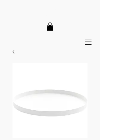
LIEFERZEIT 7-12 Tage // VERSANDKOSTENFREI AB 150€
// EXPRESSPRODUKTION AUF ANFRAGE