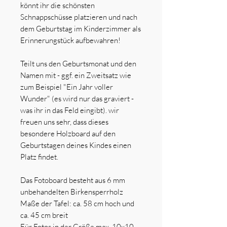
könnt ihr die schönsten
Schnappschüsse platzieren und nach
dem Geburtstag im Kinderzimmer als
Erinnerungstück aufbewahren!
Teilt uns den Geburtsmonat und den
Namen mit - ggf. ein Zweitsatz wie
zum Beispiel "Ein Jahr voller
Wunder" (es wird nur das graviert -
was ihr in das Feld eingibt). wir
freuen uns sehr, dass dieses
besondere Holzboard auf den
Geburtstagen deines Kindes einen
Platz findet.
Das Fotoboard besteht aus 6 mm
unbehandelten Birkensperrholz
Maße der Tafel: ca. 58 cm hoch und
ca. 45 cm breit
Für Fotos in der Größe max. 10x10