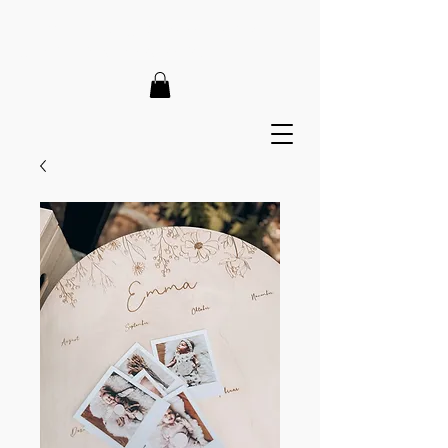
LIEFERZEIT 7-12 Tage // VERSANDKOSTENFREI AB 150€
// EXPRESSPRODUKTION AUF ANFRAGE