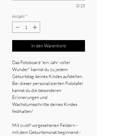
0/15
Anzahl
*
In den Warenkorb
Das Fotoboard "ein Jahr voller
Wunder" kannst du zu jedem
Geburtstag deines Kindes aufstellen.
Bei dieser personalisierten Fototafel
kannst du die besonderen
Erinnerungen und
Wachstumsschritte deines Kindes
festhalten!
Mit zwölf vorgesehenen Feldern -
mit dem Geburtsmonat beginnend -