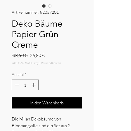
Artikelnummer: 82057201
Deko Bäume
Papier Grün
Creme
Standardpreis
Sale-
 33,50 € 
26,80 €
Preis
Anzahl
*
In den Warenkorb
Die Milan Dekobäume von
Bloomingville sind ein Set aus 2