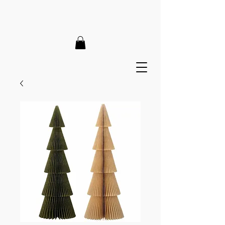
LIEFERZEIT 7-12 Tage // VERSANDKOSTENFREI AB 150€
// EXPRESSPRODUKTION AUF ANFRAGE