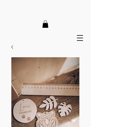
LIEFERZEIT 7-12 Tage // VERSANDKOSTENFREI AB 150€
// EXPRESSPRODUKTION AUF ANFRAGE