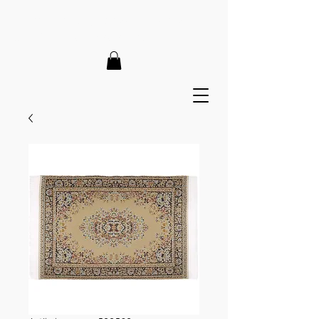
LIEFERZEIT 7-12 Tage // VERSANDKOSTENFREI AB 150€
// EXPRESSPRODUKTION AUF ANFRAGE