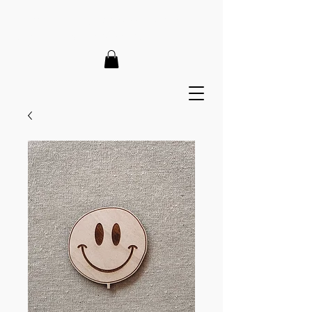
LIEFERZEIT 7-12 Tage // VERSANDKOSTENFREI AB 150€
// EXPRESSPRODUKTION AUF ANFRAGE