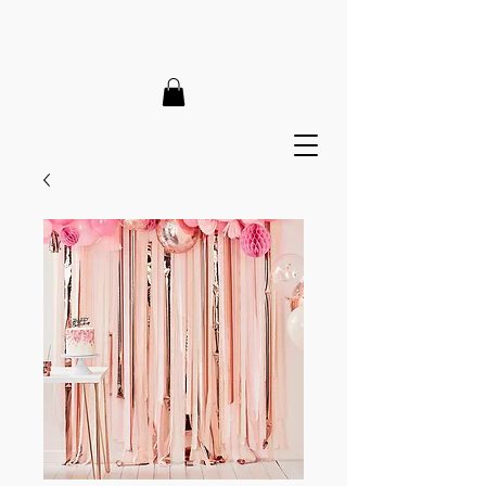
LIEFERZEIT 7-12 Tage // VERSANDKOSTENFREI AB 150€
// EXPRESSPRODUKTION AUF ANFRAGE