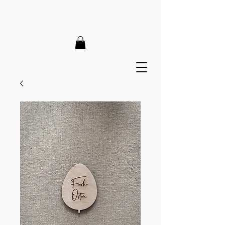
LIEFERZEIT 7-12 Tage // VERSANDKOSTENFREI AB 150€
// EXPRESSPRODUKTION AUF ANFRAGE