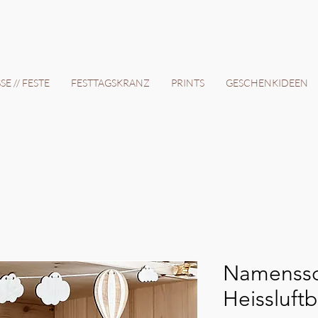
12 Tage // VERSANDKOSTENFREI AB 150€ // EXPRESSPRODUKTION AUF ANFRAGE
E // FESTE
FESTTAGSKRANZ
PRINTS
GESCHENKIDEEN
Namenssc
Heissluftb