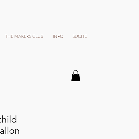
THE MAKERS CLUB
INFO
SUCHE
hild
allon