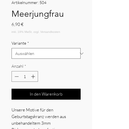
Artikelnummer: 504
Meerjungfrau
Preis
6,90 €
Variante
*
Anzahl
*
In den Warenkorb
Unsere Motive für den
Geburtstagskranz werden aus
unbehandeltem 3mm