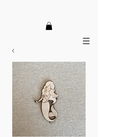
LIEFERZEIT 7-12 Tage // VERSANDKOSTENFREI AB 150€
// EXPRESSPRODUKTION AUF ANFRAGE