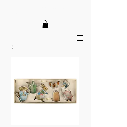
LIEFERZEIT 7-12 Tage // VERSANDKOSTENFREI AB 150€
// EXPRESSPRODUKTION AUF ANFRAGE