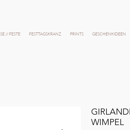
12 Tage // VERSANDKOSTENFREI AB 150€ // EXPRESSPRODUKTION AUF ANFRAGE
E // FESTE
FESTTAGSKRANZ
PRINTS
GESCHENKIDEEN
GIRLAND
WIMPEL