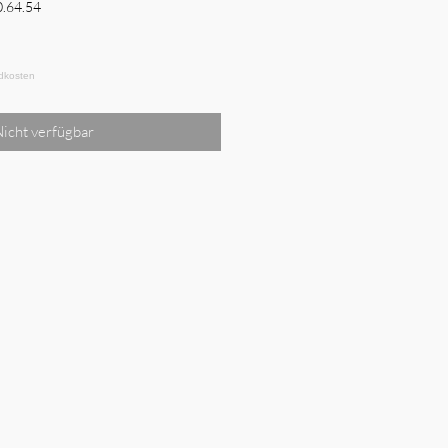
0.64.54
s
icht verfügbar