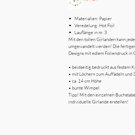
Materialien:
Papier
Veredelung:
Hot Foil
Lauflänge in m:
3
Mit den tollen Girlanden kann jede
umgewandelt werden! Die fertigen
Designs mit edlem Foliendruck in G
•
beidseitig bedruckt aus festem K
•
mit Löchern zum Auffädeln und
•
ca. 14 cm Höhe
•
bunte Wimpel
Tipp! Mit den einzelnen Buchstabe
individuelle Girlande erstellen!