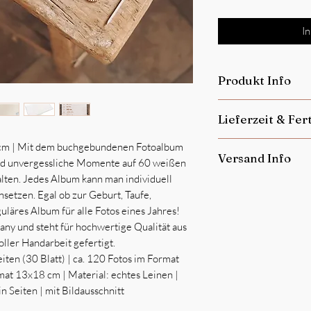
I
Produkt Info
Dieses Produkt ist
ke
Lieferzeit & Fer
Personalisierte Pro
ausgeschlossen.
Je nach Auftragslage 
 cm | Mit dem buchgebundenen Fotoalbum
Jedes einzelne Produk
Versand Info
Regel 14-21 Tage.
nd unvergessliche Momente auf 60 weißen
Kleine Abweichunge
Die Fertigung der pe
alten. Jedes Album kann man individuell
Unregelmäßigkeiten 
Bezahlung per Vorka
immer
Dienstags.
Be
insetzen. Egal ob zur Geburt, Taufe,
machen die Einzigart
Versendet wird die W
eingehen, werden am
guläres Album für alle Fotos eines Jahres!
sind kein Grund zur 
Geldeingang.
ny und steht für hochwertige Qualität aus
oller Handarbeit gefertigt.
ten (30 Blatt) | ca. 120 Fotos im Format
mat 13x18 cm | Material: echtes Leinen |
 Seiten | mit Bildausschnitt