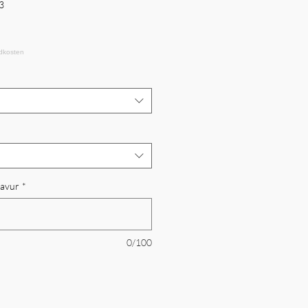
3
avur
*
0/100