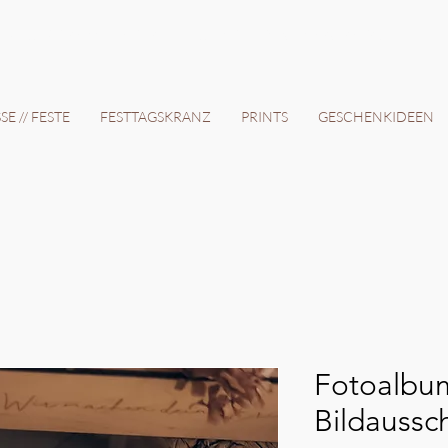
12 Tage // VERSANDKOSTENFREI AB 150€ // EXPRESSPRODUKTION AUF ANFRAGE
E // FESTE
FESTTAGSKRANZ
PRINTS
GESCHENKIDEEN
Fotoalbum
Bildaussch