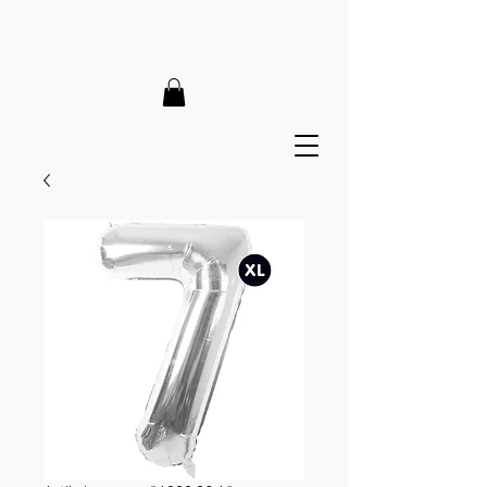
LIEFERZEIT 7-12 Tage // VERSANDKOSTENFREI AB 150€
// EXPRESSPRODUKTION AUF ANFRAGE