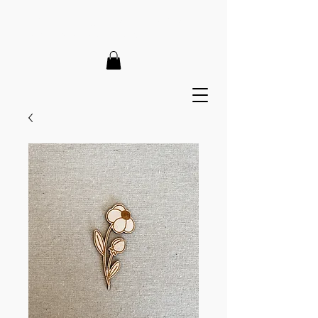
LIEFERZEIT 7-12 Tage // VERSANDKOSTENFREI AB 150€
// EXPRESSPRODUKTION AUF ANFRAGE