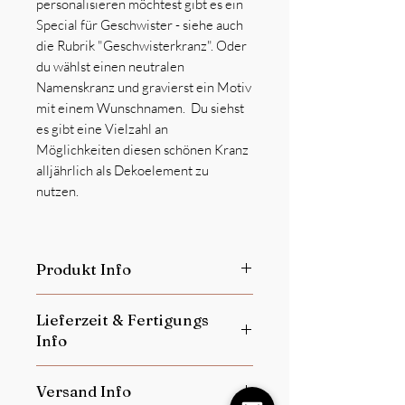
personalisieren möchtest gibt es ein
Special für Geschwister - siehe auch
die Rubrik "Geschwisterkranz". Oder
du wählst einen neutralen
Namenskranz und gravierst ein Motiv
mit einem Wunschnamen. Du siehst
es gibt eine Vielzahl an
Möglichkeiten diesen schönen Kranz
alljährlich als Dekoelement zu
nutzen.
Produkt Info
Dieses Produkt ist
kein Spielzeug
Lieferzeit & Fertigungs
Personalisierte Produkte sind vom
Info
Umtausch ausgeschlossen.
Jedes einzelne Produkt ist ein Unikat!
Je nach Auftragslage beträgt unsere
Kleine Abweichungen der Farbe oder
Versand Info
Lieferzeit in der Regel 14-21 Tage.
Unregelmäßigkeiten in der