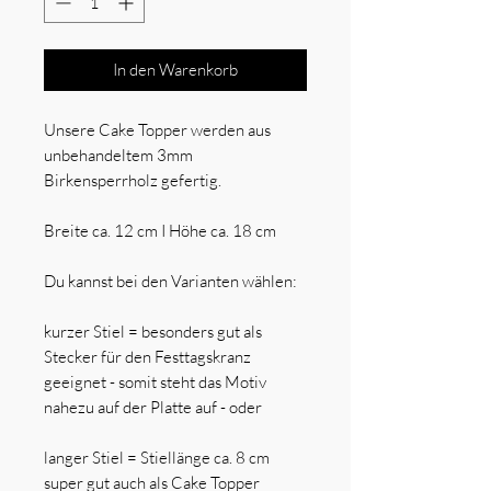
In den Warenkorb
Unsere Cake Topper werden aus
unbehandeltem 3mm
Birkensperrholz gefertig.
Breite ca. 12 cm I Höhe ca. 18 cm
Du kannst bei den Varianten wählen:
kurzer Stiel = besonders gut als
Stecker für den Festtagskranz
geeignet - somit steht das Motiv
nahezu auf der Platte auf - oder
langer Stiel = Stiellänge ca. 8 cm
super gut auch als Cake Topper