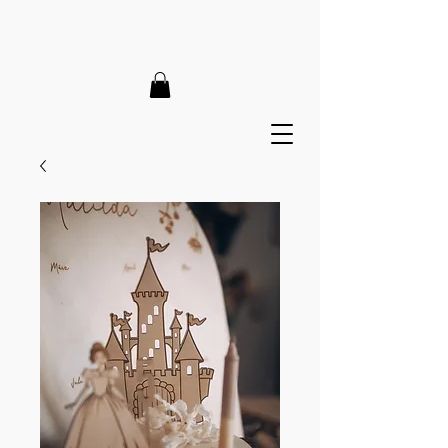
LIEFERZEIT 7-12 Tage // VERSANDKOSTENFREI AB 150€
// EXPRESSPRODUKTION AUF ANFRAGE