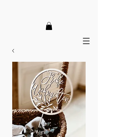
LIEFERZEIT 7-12 Tage // VERSANDKOSTENFREI AB 150€
// EXPRESSPRODUKTION AUF ANFRAGE