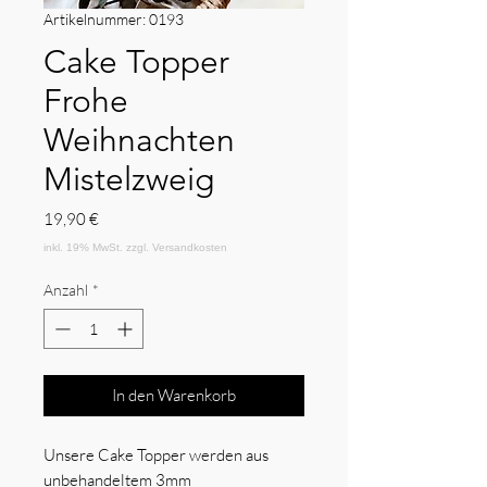
Artikelnummer: 0193
Cake Topper
Frohe
Weihnachten
Mistelzweig
Preis
19,90 €
Anzahl
*
In den Warenkorb
Unsere Cake Topper werden aus
unbehandeltem 3mm