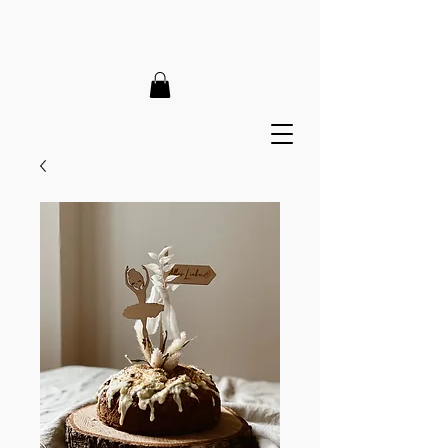
LIEFERZEIT 7-12 Tage // VERSANDKOSTENFREI AB 150€
// EXPRESSPRODUKTION AUF ANFRAGE