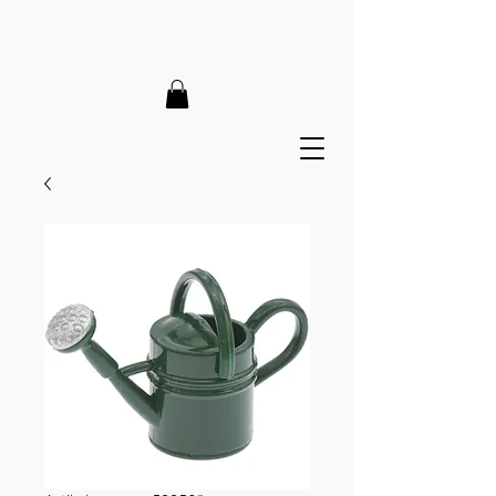
LIEFERZEIT 7-12 Tage // VERSANDKOSTENFREI AB 150€
// EXPRESSPRODUKTION AUF ANFRAGE