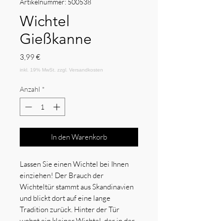
Artikelnummer: 500538
Wichtel
Gießkanne
Preis
3,99 €
Anzahl
*
In den Warenkorb
Lassen Sie einen Wichtel bei Ihnen
einziehen! Der Brauch der
Wichteltür stammt aus Skandinavien
und blickt dort auf eine lange
Tradition zurück. Hinter der Tür
wohnt ein kleiner Wichtel, der in der