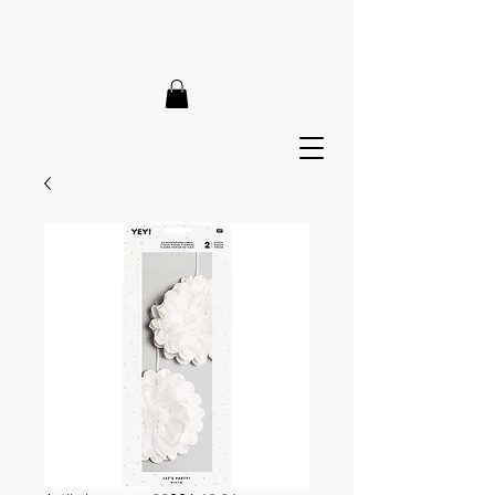
LIEFERZEIT 7-12 Tage // VERSANDKOSTENFREI AB 150€
// EXPRESSPRODUKTION AUF ANFRAGE