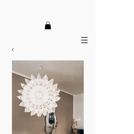
LIEFERZEIT 7-12 Tage // VERSANDKOSTENFREI AB 150€
// EXPRESSPRODUKTION AUF ANFRAGE