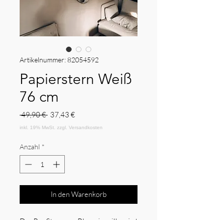
Artikelnummer: 82054592
Papierstern Weiß
76 cm
Standardpreis
Sale-
 49,90 € 
37,43 €
Preis
Anzahl
*
In den Warenkorb