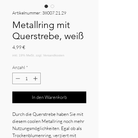
Artikelnummer: 38007.21.29
Metallring mit
Querstrebe, weiß
Preis
4,99 €
Anzahl
*
In den Warenkorb
Durch die Querstrebe haben Sie mit
diesem coolen Metallring noch mehr
Nutzungsmöglichkeiten. Egal ob als
Trockenblumenring, verziert mit