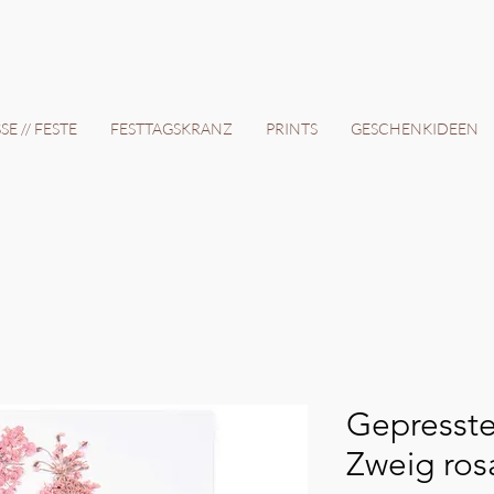
12 Tage // VERSANDKOSTENFREI AB 150€ // EXPRESSPRODUKTION AUF ANFRAGE
E // FESTE
FESTTAGSKRANZ
PRINTS
GESCHENKIDEEN
Gepresste
Zweig rosa