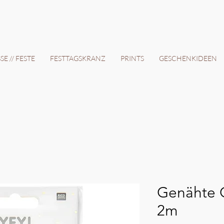
12 Tage // VERSANDKOSTENFREI AB 150€ // EXPRESSPRODUKTION AUF ANFRAGE
E // FESTE
FESTTAGSKRANZ
PRINTS
GESCHENKIDEEN
Genähte G
2m