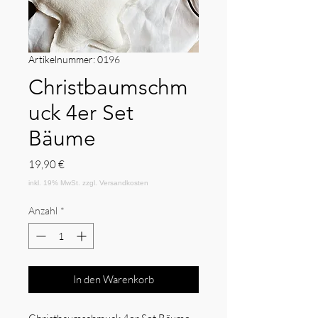
Artikelnummer: 0196
Christbaumschm
uck 4er Set
Bäume
Preis
19,90 €
Anzahl
*
In den Warenkorb